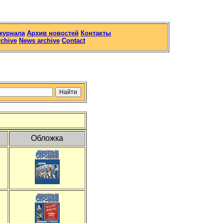
журнала
Архив новостей
Контакты
rchive
News archive
Contact
Обложка