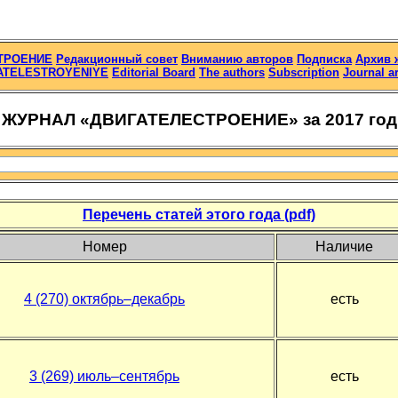
ТРОЕНИЕ
Редакционный совет
Вниманию авторов
Подписка
Архив 
ATELESTROYENIYE
Editorial Board
The authors
Subscription
Journal a
ЖУРНАЛ «ДВИГАТЕЛЕСТРОЕНИЕ» за 2017 год
Перечень статей этого года (pdf)
Номер
Наличие
4 (270) октябрь–декабрь
есть
3 (269) июль–сентябрь
есть